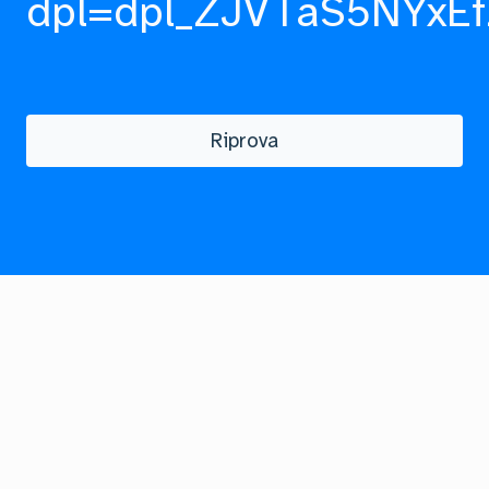
dpl=dpl_ZJVTaS5NYxEf
Riprova