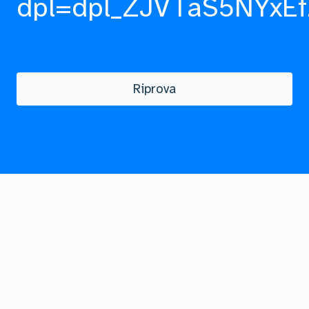
dpl=dpl_ZJVTaS5NYxEf
Riprova