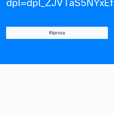
dpl=dpl_ZJVTaS5NYxEf
Riprova