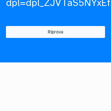
dpl=dpl_ZJVTaS5NYxEf
Riprova