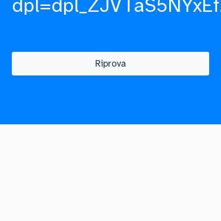
dpl=dpl_ZJVTaS5NYxEf
Riprova