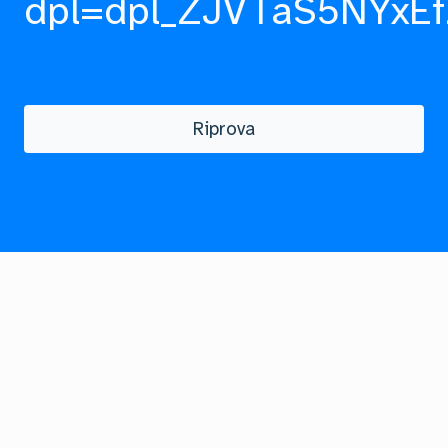
dpl=dpl_ZJVTaS5NYxEf
Riprova