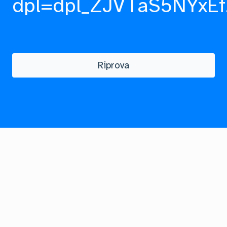
dpl=dpl_ZJVTaS5NYxEf
Riprova