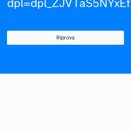
dpl=dpl_ZJVTaS5NYxEf
Riprova