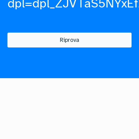
dpl=dpl_ZJVTaS5NYxEf
Riprova