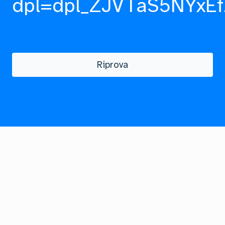
dpl=dpl_ZJVTaS5NYxEf
Riprova