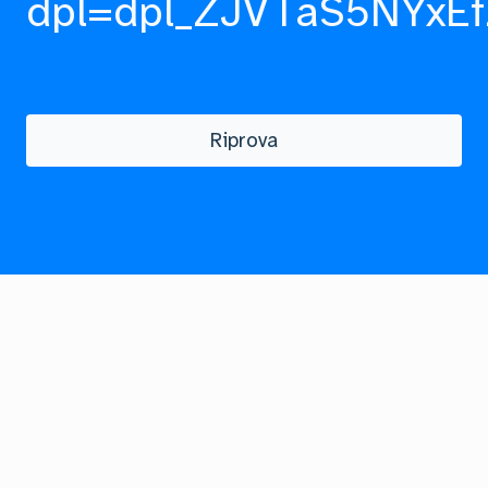
dpl=dpl_ZJVTaS5NYxEf
Riprova