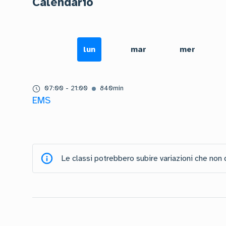
Calendario
lun
mar
mer
07:00
-
21:00
840
min
EMS
Le classi potrebbero subire variazioni che non