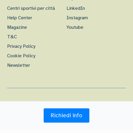
Centri sportivi per città
LinkedIn
Help Center
Instagram
Magazine
Youtube
T&C
Privacy Policy
Cookie Policy
Newsletter
© 2016-
26
| Checkmoov s.r.l.
Richiedi info
P.I. 13755581009 - R.E.A. 1470409 - Viale di Villa Massimo 39, 00161 Roma