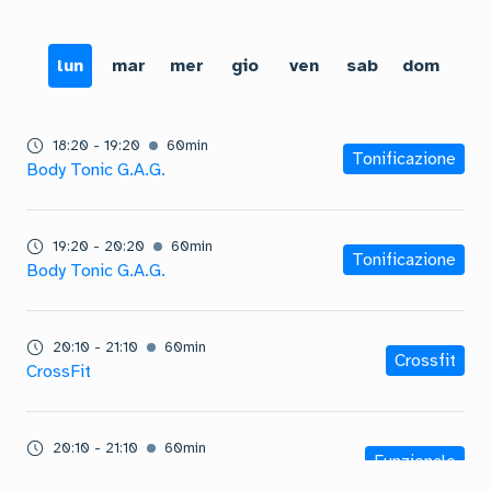
lun
mar
mer
gio
ven
sab
dom
18:20
-
19:20
60
min
Tonificazione
Body Tonic G.A.G.
19:20
-
20:20
60
min
Tonificazione
Body Tonic G.A.G.
20:10
-
21:10
60
min
Crossfit
CrossFit
20:10
-
21:10
60
min
Funzionale
Calisthenics