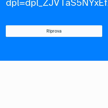
dpl=dpl_ZJVTaS5NYxEf
Riprova