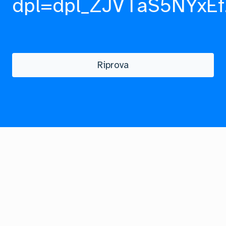
dpl=dpl_ZJVTaS5NYxEf
Riprova