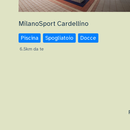
MilanoSport Cardellino
Piscina
Spogliatoio
Docce
6.5km da te