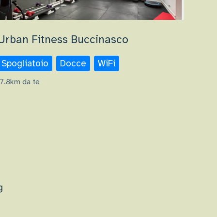
Urban Fitness Buccinasco
Spogliatoio
Docce
WiFi
7.8km da te
g