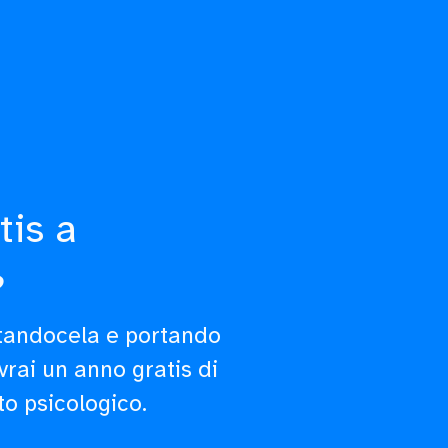
tis a
?
ntandocela e portando
avrai un anno gratis di
to psicologico.