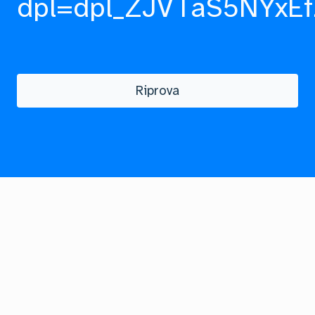
dpl=dpl_ZJVTaS5NYxEf
Riprova