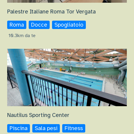
Palestre Italiane Roma Tor Vergata
Roma
Docce
Spogliatoio
10.3km da te
Nautilus Sporting Center
Piscina
Sala pesi
Fitness