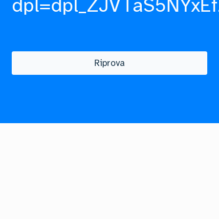
dpl=dpl_ZJVTaS5NYxEf
Riprova