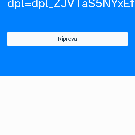
dpl=dpl_ZJVTaS5NYxEf
Riprova