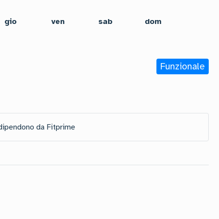
gio
ven
sab
dom
Funzionale
 dipendono da Fitprime