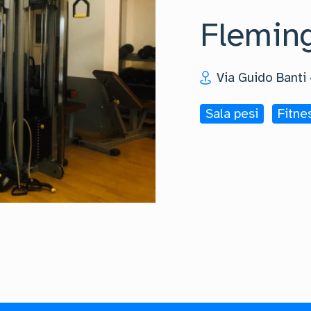
Flemin
Via Guido Banti
Sala pesi
Fitne