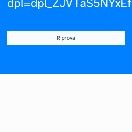
dpl=dpl_ZJVTaS5NYxEf
Riprova