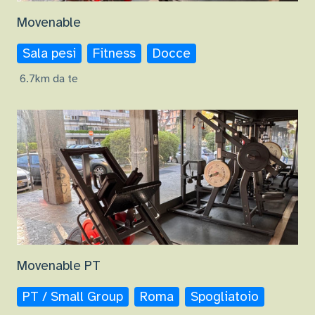
Movenable
Sala pesi
Fitness
Docce
6.7km da te
Movenable PT
PT / Small Group
Roma
Spogliatoio