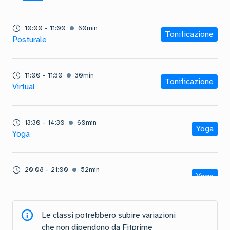
10:00
-
11:00
60
min
Tonificazione
Posturale
11:00
-
11:30
30
min
Tonificazione
Virtual
13:30
-
14:30
60
min
Yoga
Yoga
20:08
-
21:00
52
min
Yoga
Yoga
Le classi potrebbero subire variazioni
che non dipendono da Fitprime