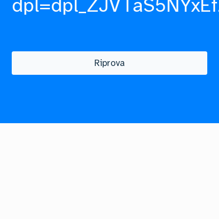
dpl=dpl_ZJVTaS5NYxEf
Riprova