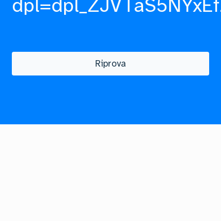
dpl=dpl_ZJVTaS5NYxEf
Riprova