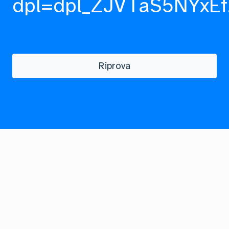
dpl=dpl_ZJVTaS5NYxEf
Riprova