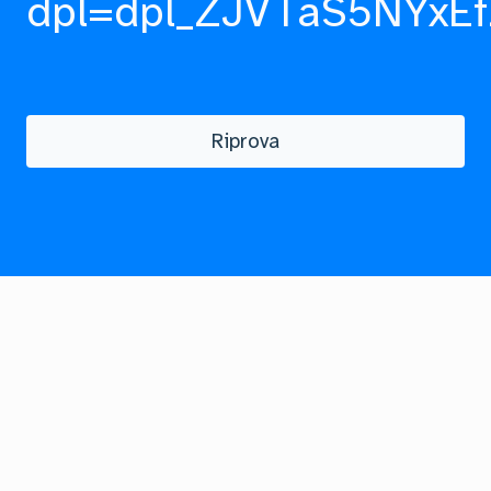
dpl=dpl_ZJVTaS5NYxEf
Riprova