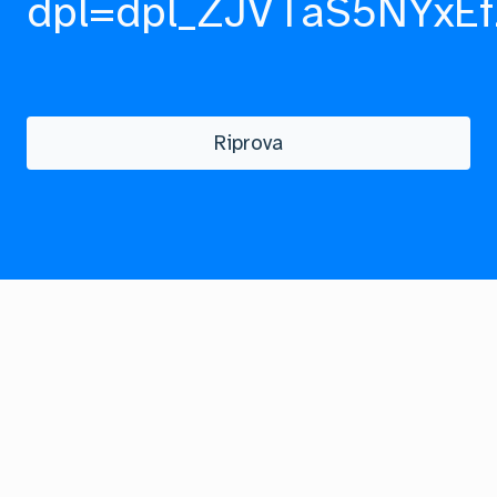
dpl=dpl_ZJVTaS5NYxEf
Riprova