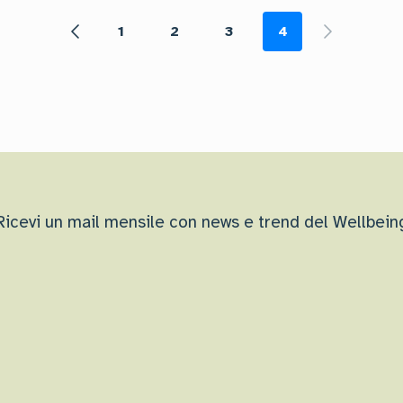
1
2
3
4
Ricevi un mail mensile con news e trend del Wellbein