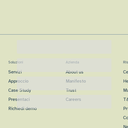
Soluzioni
Azienda
Ri
Servizi
About us
Ce
Approccio
Manifesto
He
Case Study
Trust
Ma
Presentaci
Careers
T
Richiedi demo
Pr
Co
Ne