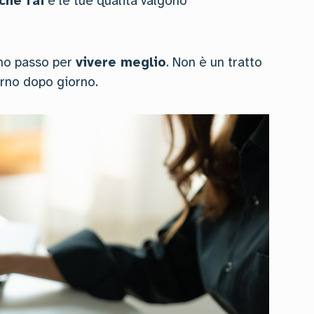
che fai
e le tue qualità valgono
imo passo per
vivere meglio
. Non è un tratto
orno dopo giorno.