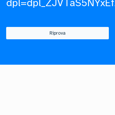
dpl=dpl_ZJVTaS5NYxEf
Riprova