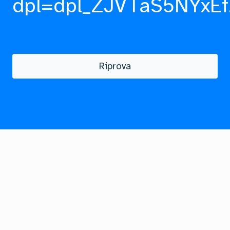
dpl=dpl_ZJVTaS5NYxEf
Riprova