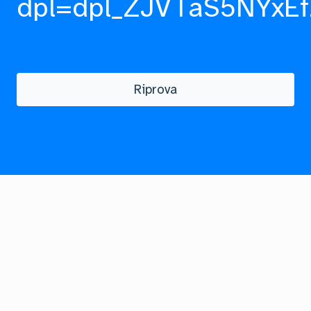
dpl=dpl_ZJVTaS5NYxEf
Riprova