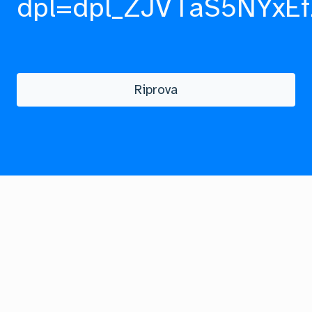
dpl=dpl_ZJVTaS5NYxEf
Riprova