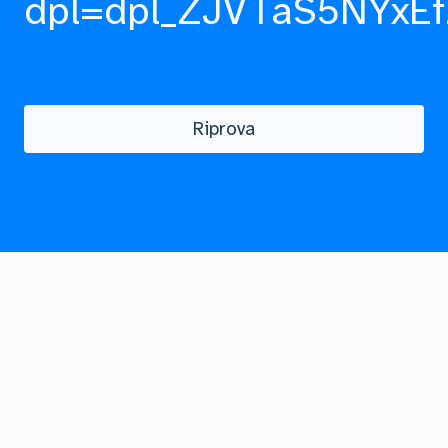
dpl=dpl_ZJVTaS5NYxEf
Riprova