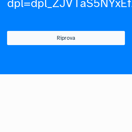
dpl=dpl_ZJVTaS5NYxEf
Riprova