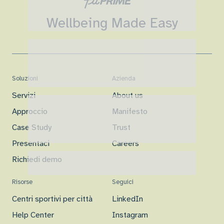
Wellbeing Made Easy
Soluzioni
Azienda
Servizi
About us
Approccio
Manifesto
Case Study
Trust
Presentaci
Careers
Richiedi demo
Risorse
Seguici
Centri sportivi per città
LinkedIn
Help Center
Instagram