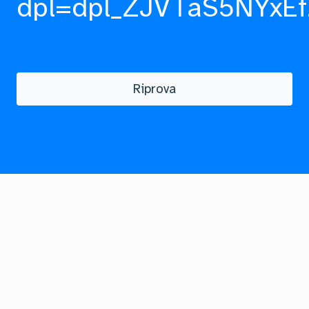
dpl=dpl_ZJVTaS5NYxEf
Riprova