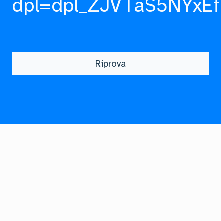
dpl=dpl_ZJVTaS5NYxEf
Riprova