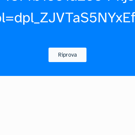
pl=dpl_ZJVTaS5NYxE
Riprova