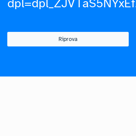
dpl=dpl_ZJVTaS5NYxEf
Riprova