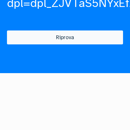
dpl=dpl_ZJVTaS5NYxEf
Riprova