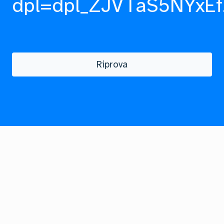
dpl=dpl_ZJVTaS5NYxEf
Riprova