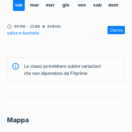
lun
mar
mer
gio
ven
sab
dom
09:00
-
23:00
840
min
Danza
salsa e bachata
Le classi potrebbero subire variazioni
che non dipendono da Fitprime
Mappa