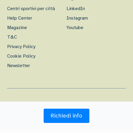
Centri sportivi per città
LinkedIn
Help Center
Instagram
Magazine
Youtube
T&C
Privacy Policy
Cookie Policy
Newsletter
© 2016-
26
| Checkmoov s.r.l.
Richiedi info
P.I. 13755581009 - R.E.A. 1470409 - Viale di Villa Massimo 39, 00161 Roma