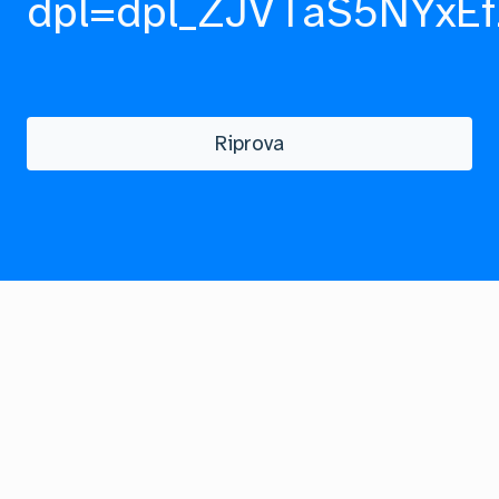
dpl=dpl_ZJVTaS5NYxEf
Riprova