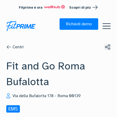
Fitprime è ora
Scopri di più
Richiedi demo
Centri
Fit and Go Roma
Bufalotta
Via della Bufalotta 178
-
Roma
00139
EMS