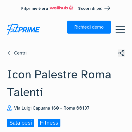
Fitprime è ora
Scopri di più
Richiedi demo
Centri
Icon Palestre Roma
Talenti
Via Luigi Capuana 160
-
Roma
00137
Sala pesi
Fitness