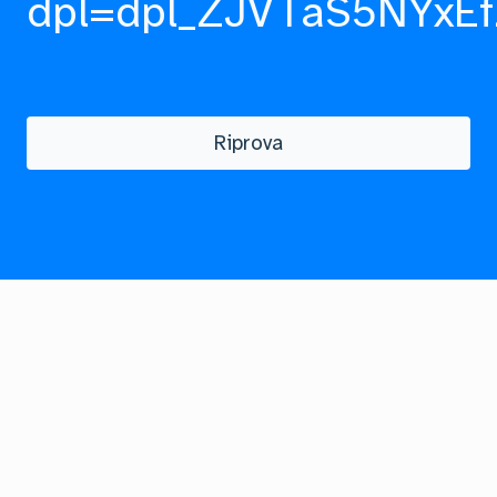
dpl=dpl_ZJVTaS5NYxEf
Riprova